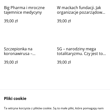
Big Pharma i mroczne
W mackach fundacji. Jak
tajemnice medycyny
organizacje pozarządowe
próbują manipulować
39,00 zł
39,00 zł
ludźmi
Szczepionka na
5G – narodziny mega
koronawirusa –
totalitaryzmu. Czy jest to
zagrożenie dla ludzkości?
również zagrożenie dla
39,00 zł
39,00 zł
zdrowia?
Pliki cookie
Skontaktuj się z nami
Polityka prywatności
Ta witryna korzysta z plików cookie. Są to małe pliki, które pomagają nam